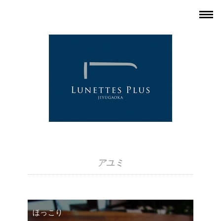
アユミ
ほっこり