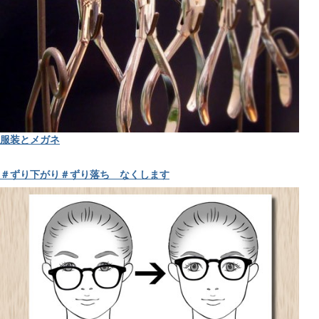
服装とメガネ
＃ずり下がり＃ずり落ち なくします