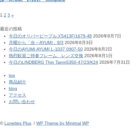
1
2
3
»
最近の投稿
今日のオリバーピープルズ5413F/1679-48
2026年8月7日
月曜から「歩～AYUMI」8/3
2026年8月3日
今日のAYUMI AYUMI L-1037 0907-50
2026年8月2日
熱烈歓迎ご持参フレーム、レンズ交換
2026年8月1日
今日のLINDBERG Thin Tanm5350-47/23/K24
2026年7月31日
top
商品紹介
blog
アクセス
お問い合わせ
©
Lunettes Plus
. /
WP Theme by Minimal WP