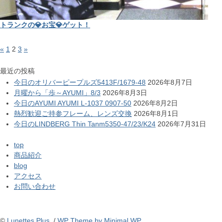
トランクの💎お宝💎ゲット！
«
1
2
3
»
最近の投稿
今日のオリバーピープルズ5413F/1679-48
2026年8月7日
月曜から「歩～AYUMI」8/3
2026年8月3日
今日のAYUMI AYUMI L-1037 0907-50
2026年8月2日
熱烈歓迎ご持参フレーム、レンズ交換
2026年8月1日
今日のLINDBERG Thin Tanm5350-47/23/K24
2026年7月31日
top
商品紹介
blog
アクセス
お問い合わせ
©
Lunettes Plus
. /
WP Theme by Minimal WP