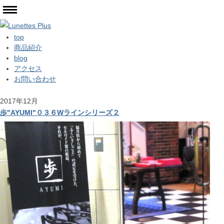
top
商品紹介
blog
アクセス
お問い合わせ
2017年12月
歩"AYUMI"０３６Wラインシリーズ２