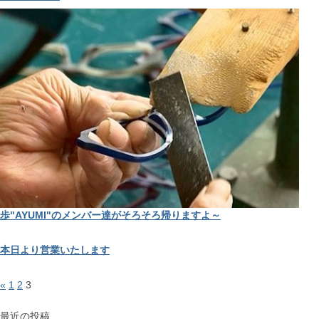
歩"AYUMI"のメンバー達がそろそろ帰りますよ～
本日より営業いたします
«
1
2
3
最近の投稿