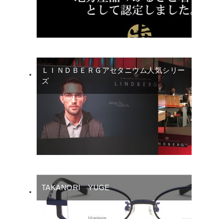
ＬＩＮＤＢＥＲＧアセタニウム人気シリー
ズ
TAKANORI YUGE