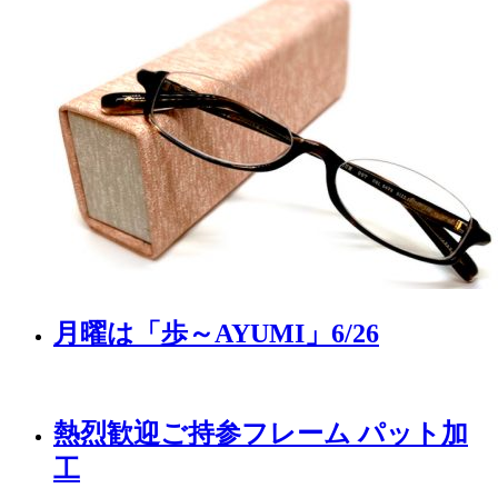
月曜は「歩～AYUMI」6/26
熱烈歓迎ご持参フレーム パット加
工