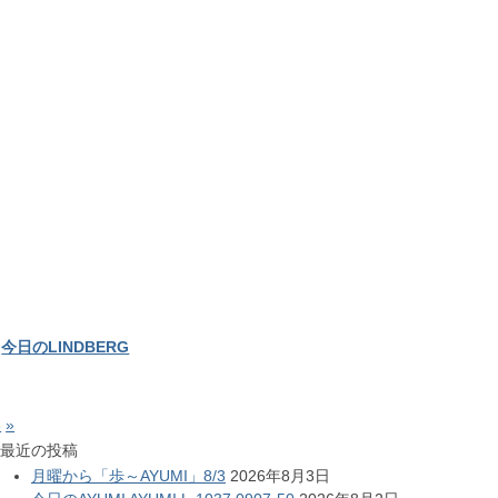
今日のLINDBERG
3
»
最近の投稿
月曜から「歩～AYUMI」8/3
2026年8月3日