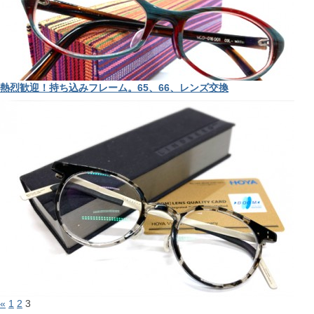
熱烈歓迎！持ち込みフレーム。65、66、レンズ交換
«
1
2
3