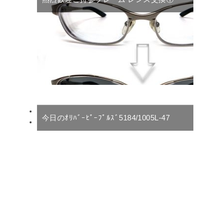
今日のｵﾘﾊﾞｰﾋﾟｰﾌﾟﾙｽﾞ5184/1005L-47