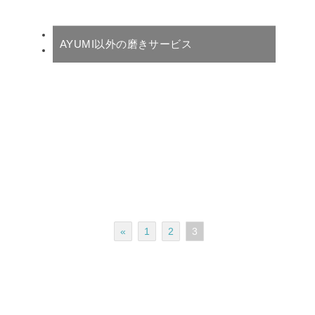
AYUMI以外の磨きサービス
«
1
2
3