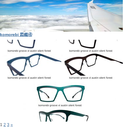
komorebi 図鑑④
1
2
3
»