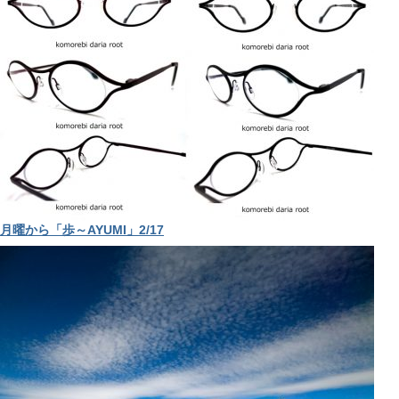
月曜から「歩～AYUMI」2/17