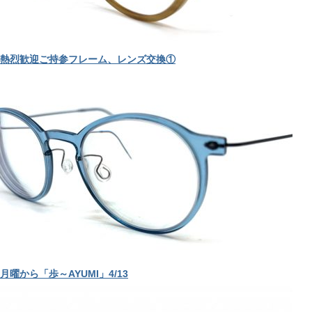
熱烈歓迎ご持参フレーム、レンズ交換①
月曜から「歩～AYUMI」4/13