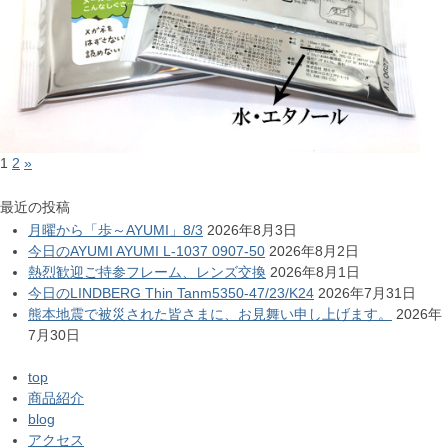
1
2
»
最近の投稿
月曜から「歩～AYUMI」8/3
2026年8月3日
今日のAYUMI AYUMI L-1037 0907-50
2026年8月2日
熱烈歓迎ご持参フレーム、レンズ交換
2026年8月1日
今日のLINDBERG Thin Tanm5350-47/23/K24
2026年7月31日
熊本地震で被災された皆さまに、お見舞い申し上げます。
2026年
7月30日
top
商品紹介
blog
アクセス