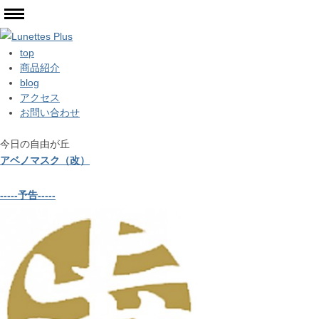
top
商品紹介
blog
アクセス
お問い合わせ
今日の自由が丘
アベノマスク（改）
-----予告-----