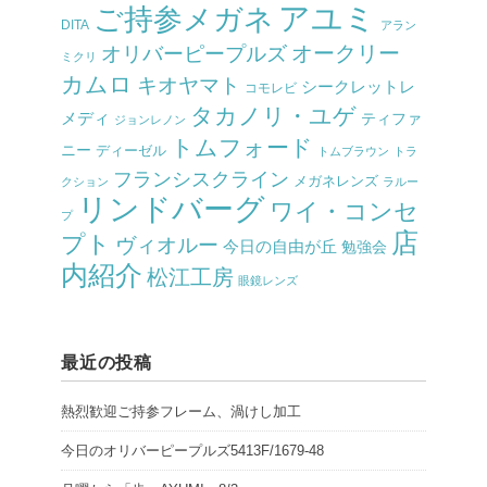
アユミ
ご持参メガネ
DITA
アラン
オークリー
オリバーピープルズ
ミクリ
カムロ
キオヤマト
シークレットレ
コモレビ
タカノリ・ユゲ
メディ
ティファ
ジョンレノン
トムフォード
ニー
ディーゼル
トムブラウン
トラ
フランシスクライン
メガネレンズ
クション
ラルー
リンドバーグ
ワイ・コンセ
プ
店
プト
ヴィオルー
今日の自由が丘
勉強会
内紹介
松江工房
眼鏡レンズ
最近の投稿
熱烈歓迎ご持参フレーム、渦けし加工
今日のオリバーピープルズ5413F/1679-48