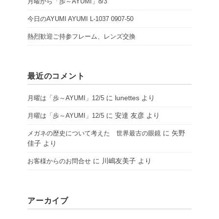
月曜から「歩～AYUMI」8/3
今日のAYUMI AYUMI L-1037 0907-50
熱烈歓迎ご持参フレーム、レンズ交換
最近のコメント
に
lunettes
より
月曜は「歩～AYUMI」12/5
に
安達 友彦
より
月曜は「歩～AYUMI」12/5
に
矢野
メガネの歴史について考えた 世界最古の眼鏡
佳子
より
に
川嶋友美子
より
お客様からのお問合せ
アーカイブ