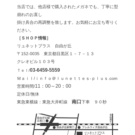
当店では、他店様で購入されたメガネでも、丁寧に型
崩れのお直し
掛け具合の再調整を致します。お気軽にお立ち寄りく
ださい。
［ＳＨＯＰ情報］
リュネットプラス 自由が丘
〒152-0035 東京都目黒区１－７－１３
クレオビル１０３号
03-6459-5559
Ｔｅｌ/
Ｍａｉｌ/ｉｎｆｏ＠ｌｕｎｅｔｔｅｓ-ｐｌｕｓ.com
11：00～20：00
営業時間/
定休日/無休
南口
東急東横線：東急大井町線
下車 ９０秒