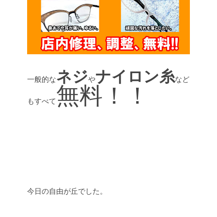
ネジ
ナイロン糸
一般的な
や
など
無料！！
もすべて
今日の自由が丘でした。