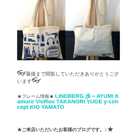
👓
最後まで閲覧していただきありがとうござ
👓
います
LINDBERG
歩～AYUMI
K
★フレーム情報★
amuro
VioRou
TAKANORI YUGE
y-con
cept
KIO YAMATO
↓★
★ご来店いただいたお客様のブログです。