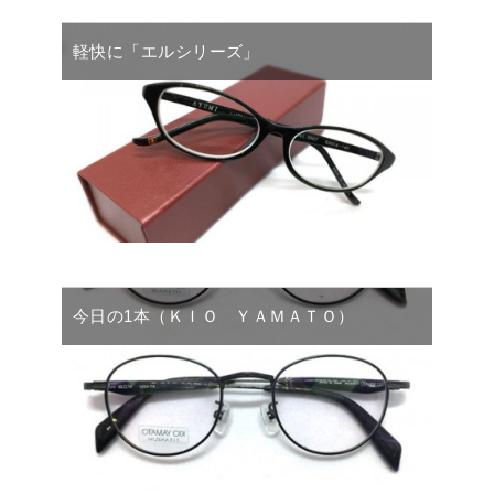
軽快に「エルシリーズ」
今日の1本（ＫＩＯ ＹＡＭＡＴＯ）