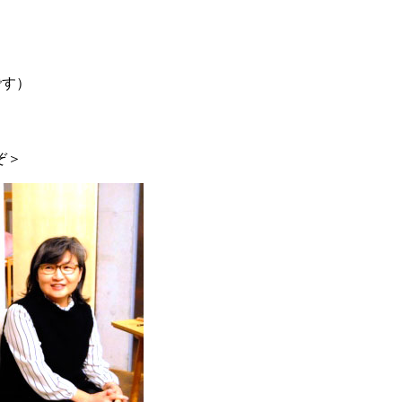
じです）
ぞ＞