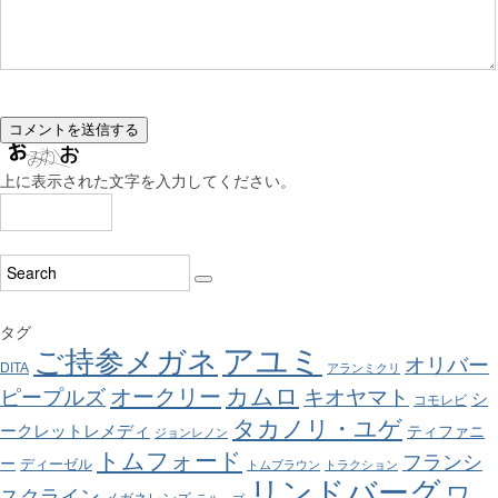
上に表示された文字を入力してください。
タグ
アユミ
ご持参メガネ
オリバー
DITA
アランミクリ
カムロ
オークリー
ピープルズ
キオヤマト
シ
コモレビ
タカノリ・ユゲ
ークレットレメディ
ティファニ
ジョンレノン
トムフォード
フランシ
ー
ディーゼル
トムブラウン
トラクション
リンドバーグ
ワ
スクライン