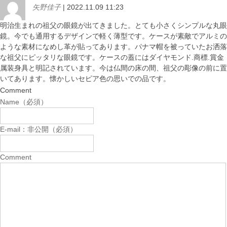
矢野佳子
| 2022.11.09 11:23
明治生まれの祖父の眼鏡が出てきました。とても小さくシンプルな丸眼
鏡。今でも通用するデザインで軽く薄型です。ケースが素敵でアルミの
ような素材になめし革が貼ってあります。パナマ帽を被っていたお洒落
な祖父にピッタリな眼鏡です。ケースの蓋にはダイヤモンド.商標.賞金
属装身具と明記されています。今は仏間の床の間、祖父の彫像の前に置
いてあります。懐かしいセピア色の思いでの品です。
Comment
Name（必須）
E-mail：非公開（必須）
Comment