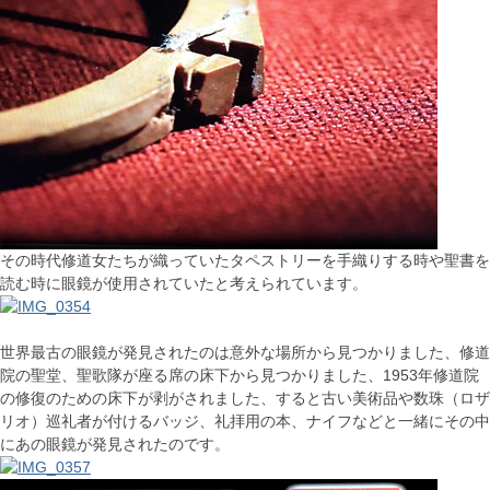
その時代修道女たちが織っていたタペストリーを手織りする時や聖書を
読む時に眼鏡が使用されていたと考えられています。
世界最古の眼鏡が発見されたのは意外な場所から見つかりました、修道
院の聖堂、聖歌隊が座る席の床下から見つかりました、1953年修道院
の修復のための床下が剥がされました、すると古い美術品や数珠（ロザ
リオ）巡礼者が付けるバッジ、礼拝用の本、ナイフなどと一緒にその中
にあの眼鏡が発見されたのです。