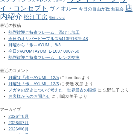
メガネレンズ
ラループ
店
イ・コンセプト
ヴィオルー
今日の自由が丘
勉強会
内紹介
松江工房
眼鏡レンズ
最近の投稿
熱烈歓迎ご持参フレーム、渦けし加工
今日のオリバーピープルズ5413F/1679-48
月曜から「歩～AYUMI」8/3
今日のAYUMI AYUMI L-1037 0907-50
熱烈歓迎ご持参フレーム、レンズ交換
最近のコメント
月曜は「歩～AYUMI」12/5
に
lunettes
より
月曜は「歩～AYUMI」12/5
に
安達 友彦
より
メガネの歴史について考えた 世界最古の眼鏡
に
矢野佳子
より
お客様からのお問合せ
に
川嶋友美子
より
アーカイブ
2026年8月
2026年7月
2026年6月