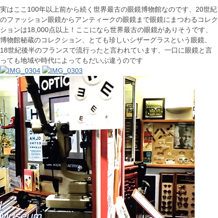
実はここ100年以上前から続く世界最古の眼鏡博物館なのです、20世紀
のファッション眼鏡からアンティークの眼鏡まで眼鏡にまつわるコレク
ションは18,000点以上！ここになら世界最古の眼鏡がありそうです、
博物館秘蔵のコレクション、とても珍しいシザーグラスという眼鏡、
18世紀後半のフランスで流行ったと言われています、一口に眼鏡と言
っても地域や時代によってもだいぶ違うのです