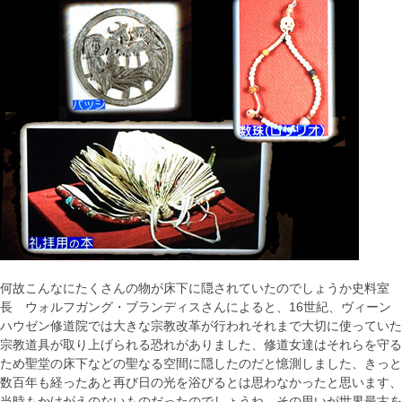
何故こんなにたくさんの物が床下に隠されていたのでしょうか史料室
長 ウォルフガング・ブランディスさんによると、16世紀、ヴィーン
ハウゼン修道院では大きな宗教改革が行われそれまで大切に使っていた
宗教道具が取り上げられる恐れがありました、修道女達はそれらを守る
ため聖堂の床下などの聖なる空間に隠したのだと憶測しました、きっと
数百年も経ったあと再び日の光を浴びるとは思わなかったと思います、
当時もかけがえのないものだったのでしょうね その思いが世界最古を