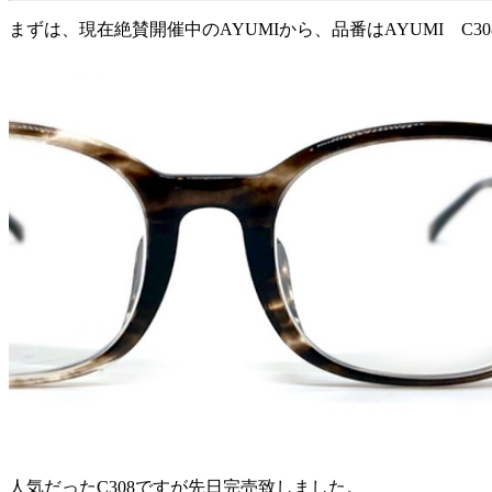
まずは、現在絶賛開催中のAYUMIから、品番はAYUMI C308 0
人気だったC308ですが先日完売致しました。