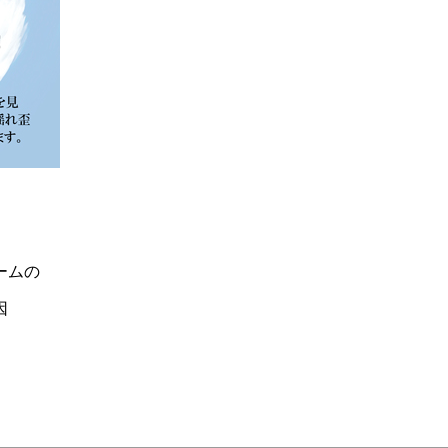
ームの
因