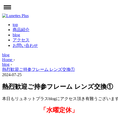
top
商品紹介
blog
アクセス
お問い合わせ
blog
Home
›
blog
›
熱烈歓迎ご持参フレーム レンズ交換①
2024-07-25
熱烈歓迎ご持参フレーム レンズ交換①
本日もリュネットプラスblogにアクセス頂き有難うございま
「水曜定休」