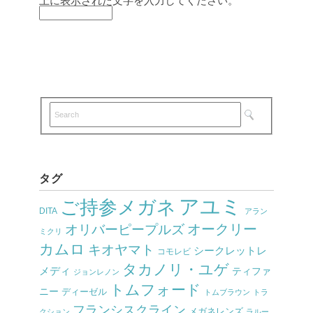
上に表示された文字を入力してください。
タグ
アユミ
ご持参メガネ
DITA
アラン
オークリー
オリバーピープルズ
ミクリ
カムロ
キオヤマト
シークレットレ
コモレビ
タカノリ・ユゲ
メディ
ティファ
ジョンレノン
トムフォード
ニー
ディーゼル
トムブラウン
トラ
フランシスクライン
メガネレンズ
クション
ラルー