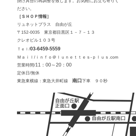
掛け具合の再調整を致します。お気軽にお立ち寄りく
ださい。
［ＳＨＯＰ情報］
リュネットプラス 自由が丘
〒152-0035 東京都目黒区１－７－１３
クレオビル１０３号
03-6459-5559
Ｔｅｌ/
Ｍａｉｌ/ｉｎｆｏ＠ｌｕｎｅｔｔｅｓ-ｐｌｕｓ.com
11：00～20：00
営業時間/
定休日/無休
南口
東急東横線：東急大井町線
下車 ９０秒