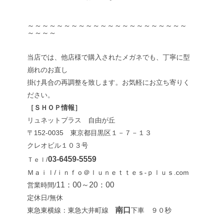
～～～～～～～～～～～～～～～～～～～～～～
～～～～
当店では、他店様で購入されたメガネでも、丁寧に型
崩れのお直し
掛け具合の再調整を致します。お気軽にお立ち寄りく
ださい。
［ＳＨＯＰ情報］
リュネットプラス 自由が丘
〒152-0035 東京都目黒区１－７－１３
クレオビル１０３号
03-6459-5559
Ｔｅｌ/
Ｍａｉｌ/ｉｎｆｏ＠ｌｕｎｅｔｔｅｓ-ｐｌｕｓ.com
11：00～20：00
営業時間/
定休日/無休
南口
東急東横線：東急大井町線
下車 ９０秒