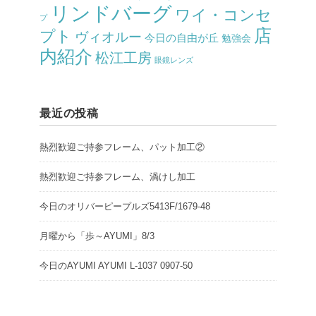
リンドバーグ
ワイ・コンセ
プ
店
プト
ヴィオルー
今日の自由が丘
勉強会
内紹介
松江工房
眼鏡レンズ
最近の投稿
熱烈歓迎ご持参フレーム、パット加工②
熱烈歓迎ご持参フレーム、渦けし加工
今日のオリバーピープルズ5413F/1679-48
月曜から「歩～AYUMI」8/3
今日のAYUMI AYUMI L-1037 0907-50