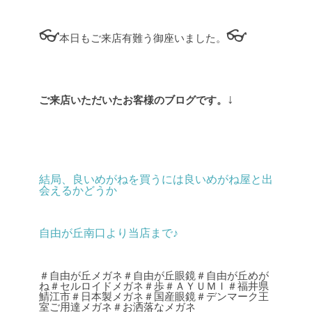
👓
👓
本日もご来店有難う御座いました。
↓
ご来店いただいたお客様のブログです。
結局、良いめがねを買うには良いめがね屋と出
会えるかどうか
自由が丘南口より当店まで♪
＃自由が丘メガネ＃自由が丘眼鏡＃自由が丘めが
ね＃セルロイドメガネ＃歩＃ＡＹＵＭＩ＃福井県
鯖江市＃日本製メガネ＃国産眼鏡＃デンマーク王
室ご用達メガネ＃お洒落なメガネ