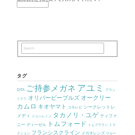
タグ
アユミ
ご持参メガネ
DITA
アラン
オークリー
オリバーピープルズ
ミクリ
カムロ
キオヤマト
シークレットレ
コモレビ
タカノリ・ユゲ
メディ
ティファ
ジョンレノン
トムフォード
ニー
ディーゼル
トムブラウン
トラ
フランシスクライン
メガネレンズ
クション
ラルー