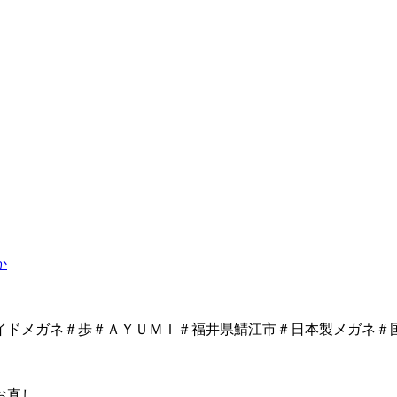
か
イドメガネ＃歩＃ＡＹＵＭＩ＃福井県鯖江市＃日本製メガネ＃
お直し