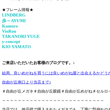
★フレーム情報★
LINDBERG
歩～AYUMI
Kamuro
VioRou
TAKANORI YUGE
y-concept
KIO YAMATO
↓
ご来店いただいたお客様のブログです。
結局、良いめがねを買うには良いめがね屋と出会えるかどう
自由が丘南口より当店まで♪
＃自由が丘メガネ＃自由が丘眼鏡＃自由が丘めがね＃セルロ
～～～～～～～～～～～～～～～～～～～～～～～～～～
当店では、他店様で購入されたメガネでも、丁寧に型崩れの