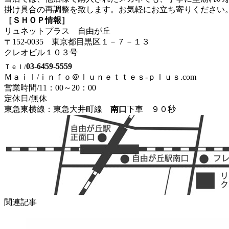
掛け具合の再調整を致します。お気軽にお立ち寄りください
［ＳＨＯＰ情報］
リュネットプラス 自由が丘
〒152-0035 東京都目黒区１－７－１３
クレオビル１０３号
03-6459-5559
Ｔｅｌ/
Ｍａｉｌ/ｉｎｆｏ＠ｌｕｎｅｔｔｅｓ-ｐｌｕｓ.com
営業時間/
11：00～20：00
定休日/無休
東急東横線：東急大井町線
南口
下車 ９０秒
関連記事