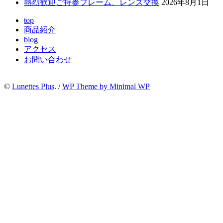
熱烈歓迎ご持参フレーム、レンズ交換
2026年8月1日
top
商品紹介
blog
アクセス
お問い合わせ
©
Lunettes Plus
. /
WP Theme by Minimal WP