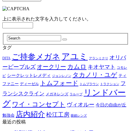
上に表示された文字を入力してください。
タグ
アユミ
ご持参メガネ
オリバ
DITA
アランミクリ
カムロ
オークリー
ーピープルズ
キオヤマト
コモレ
タカノリ・ユゲ
シークレットレメディ
ティ
ビ
ジョンレノン
トムフォード
フ
ファニー
ディーゼル
トラクション
トムブラウン
リンドバー
ランシスクライン
メガネレンズ
ラループ
グ
ワイ・コンセプト
ヴィオルー
今日の自由が丘
店内紹介
松江工房
勉強会
眼鏡レンズ
最近の投稿