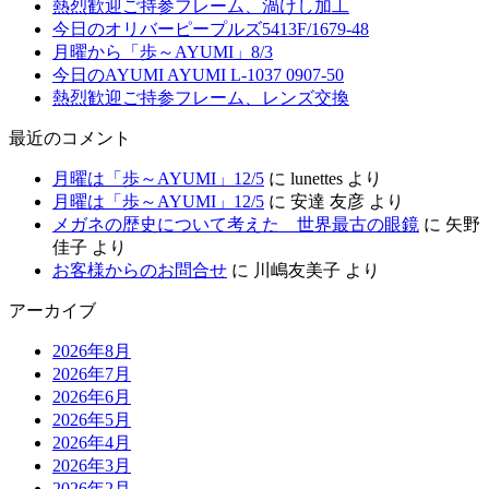
熱烈歓迎ご持参フレーム、渦けし加工
今日のオリバーピープルズ5413F/1679-48
月曜から「歩～AYUMI」8/3
今日のAYUMI AYUMI L-1037 0907-50
熱烈歓迎ご持参フレーム、レンズ交換
最近のコメント
月曜は「歩～AYUMI」12/5
に
lunettes
より
月曜は「歩～AYUMI」12/5
に
安達 友彦
より
メガネの歴史について考えた 世界最古の眼鏡
に
矢野
佳子
より
お客様からのお問合せ
に
川嶋友美子
より
アーカイブ
2026年8月
2026年7月
2026年6月
2026年5月
2026年4月
2026年3月
2026年2月