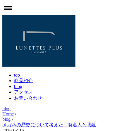
top
商品紹介
blog
アクセス
お問い合わせ
blog
Home
›
blog
›
メガネの歴史について考えた 有名人と眼鏡
2016-03-15