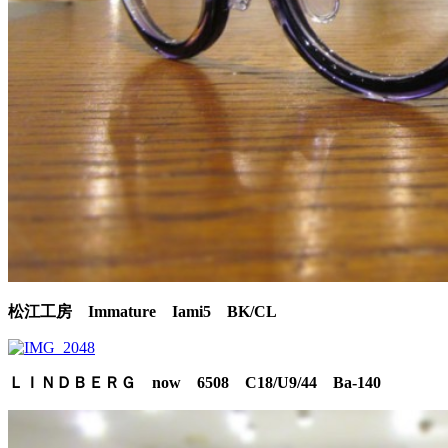
松江工房 Immature Iami5 BK/CL
ＬＩＮＤＢＥＲＧ now 6508 C18/U9/44 Ba-140