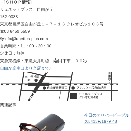
［ＳＨＯＰ情報］
リュネットプラス 自由が丘
152-0035
東京都目黒区自由が丘１－７－１３ クレオビル１０３号
☎03 6459 5559
📪info@lunettes-plus.com
営業時間：11：00～20：00
定休日：無休
南口
東急東横線：東急大井町線
下車 ９０秒
自由が丘南口より当店まで♪
関連記事
今日のオリバーピープル
ズ5413F/1679-48