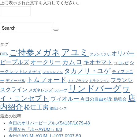
上に表示された文字を入力してください。
タグ
アユミ
ご持参メガネ
オリバー
DITA
アランミクリ
カムロ
オークリー
ピープルズ
キオヤマト
シ
コモレビ
タカノリ・ユゲ
ークレットレメディ
ティファニ
ジョンレノン
トムフォード
フランシ
ー
ディーゼル
トムブラウン
トラクション
リンドバーグ
ワ
スクライン
メガネレンズ
ラループ
店
イ・コンセプト
ヴィオルー
今日の自由が丘
勉強会
内紹介
松江工房
眼鏡レンズ
最近の投稿
今日のオリバーピープルズ5413F/1679-48
月曜から「歩～AYUMI」8/3
今日のAYUMI AYUMI L-1037 0907-50