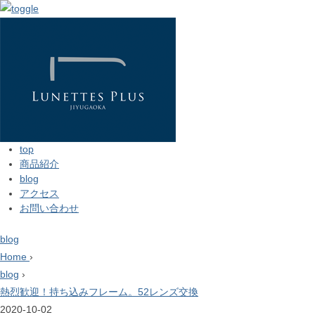
top
商品紹介
blog
アクセス
お問い合わせ
blog
Home
›
blog
›
熱烈歓迎！持ち込みフレーム。52レンズ交換
2020-10-02