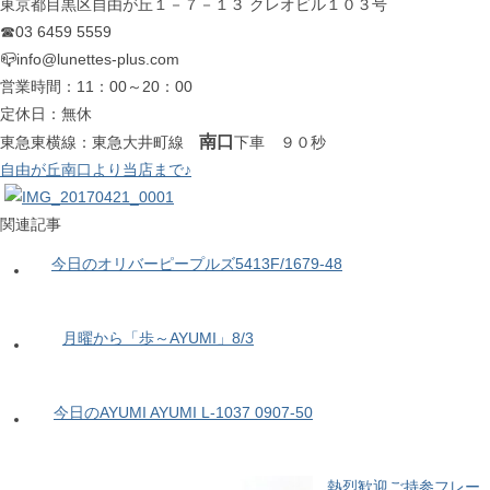
東京都目黒区自由が丘１－７－１３ クレオビル１０３号
☎03 6459 5559
📪info@lunettes-plus.com
営業時間：11：00～20：00
定休日：無休
南口
東急東横線：東急大井町線
下車 ９０秒
自由が丘南口より当店まで♪
関連記事
今日のオリバーピープルズ5413F/1679-48
月曜から「歩～AYUMI」8/3
今日のAYUMI AYUMI L-1037 0907-50
熱烈歓迎ご持参フレー