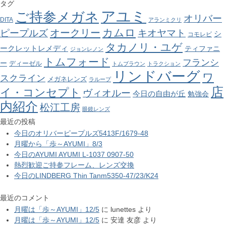
タグ
アユミ
ご持参メガネ
オリバー
DITA
アランミクリ
カムロ
オークリー
ピープルズ
キオヤマト
シ
コモレビ
タカノリ・ユゲ
ークレットレメディ
ティファニ
ジョンレノン
トムフォード
フランシ
ー
ディーゼル
トムブラウン
トラクション
リンドバーグ
ワ
スクライン
メガネレンズ
ラループ
店
イ・コンセプト
ヴィオルー
今日の自由が丘
勉強会
内紹介
松江工房
眼鏡レンズ
最近の投稿
今日のオリバーピープルズ5413F/1679-48
月曜から「歩～AYUMI」8/3
今日のAYUMI AYUMI L-1037 0907-50
熱烈歓迎ご持参フレーム、レンズ交換
今日のLINDBERG Thin Tanm5350-47/23/K24
最近のコメント
月曜は「歩～AYUMI」12/5
に
lunettes
より
月曜は「歩～AYUMI」12/5
に
安達 友彦
より