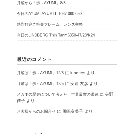
月曜から「歩～AYUMI」8/3
今日のAYUMI AYUMI L-1037 0907-50
熱烈歓迎ご持参フレーム、レンズ交換
今日のLINDBERG Thin Tanm5350-47/23/K24
最近のコメント
に
lunettes
より
月曜は「歩～AYUMI」12/5
に
安達 友彦
より
月曜は「歩～AYUMI」12/5
に
矢野
メガネの歴史について考えた 世界最古の眼鏡
佳子
より
に
川嶋友美子
より
お客様からのお問合せ