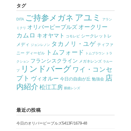
タグ
アユミ
ご持参メガネ
DITA
アラン
オークリー
オリバーピープルズ
ミクリ
カムロ
キオヤマト
シークレットレ
コモレビ
タカノリ・ユゲ
メディ
ティファ
ジョンレノン
トムフォード
ニー
ディーゼル
トムブラウン
トラ
フランシスクライン
メガネレンズ
クション
ラルー
リンドバーグ
ワイ・コンセ
プ
店
プト
ヴィオルー
今日の自由が丘
勉強会
内紹介
松江工房
眼鏡レンズ
最近の投稿
今日のオリバーピープルズ5413F/1679-48