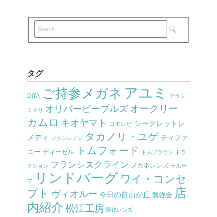
タグ
アユミ
ご持参メガネ
DITA
アラン
オークリー
オリバーピープルズ
ミクリ
カムロ
キオヤマト
シークレットレ
コモレビ
タカノリ・ユゲ
メディ
ティファ
ジョンレノン
トムフォード
ニー
ディーゼル
トムブラウン
トラ
フランシスクライン
メガネレンズ
クション
ラルー
リンドバーグ
ワイ・コンセ
プ
店
プト
ヴィオルー
今日の自由が丘
勉強会
内紹介
松江工房
眼鏡レンズ