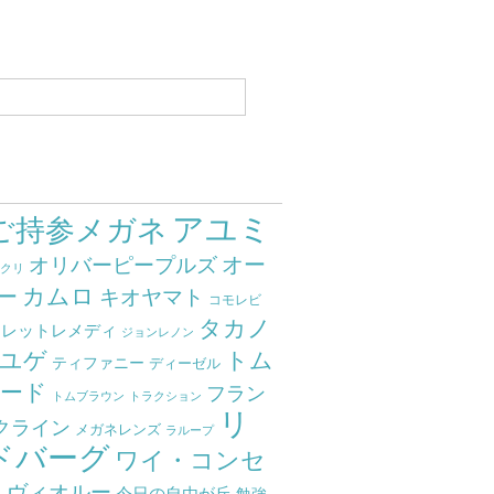
アユミ
ご持参メガネ
オー
オリバーピープルズ
ミクリ
カムロ
ー
キオヤマト
コモレビ
タカノ
クレットレメディ
ジョンレノン
ユゲ
トム
ティファニー
ディーゼル
ード
フラン
トムブラウン
トラクション
リ
クライン
メガネレンズ
ラループ
ドバーグ
ワイ・コンセ
ト
ヴィオルー
今日の自由が丘