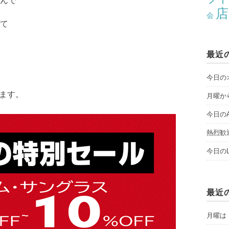
んで
店
会
て
最近
今日のオ
ります。
月曜から
今日のAY
熱烈歓
今日のLI
最近
月曜は「