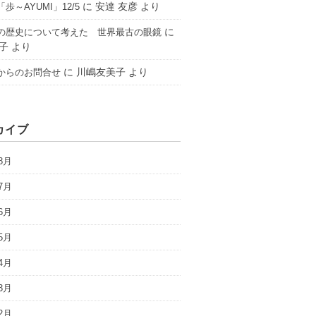
に
安達 友彦
より
歩～AYUMI」12/5
に
の歴史について考えた 世界最古の眼鏡
子
より
に
川嶋友美子
より
からのお問合せ
カイブ
8月
7月
6月
5月
4月
3月
2月