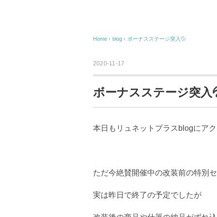
Home
›
blog
›
ボーナスステージ突入💦
2020-11-17
ボーナスステージ突入
本日もリュネットプラスblogにア
ただ今絶賛開催中の改装前の特別セ
実は昨日で終了の予定でしたが