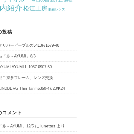
勉強
内紹介
松江工房
眼鏡レンズ
の投稿
リバーピープルズ5413F/1679-48
「歩～AYUMI」8/3
UMI AYUMI L-1037 0907-50
迎ご持参フレーム、レンズ交換
NDBERG Thin Tanm5350-47/23/K24
のコメント
に
lunettes
より
歩～AYUMI」12/5