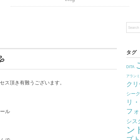
タグ

DITA
アラン
クセス頂き有難うございます。
クリ
シー
リ・
フォ
ール
シス
ン
プ