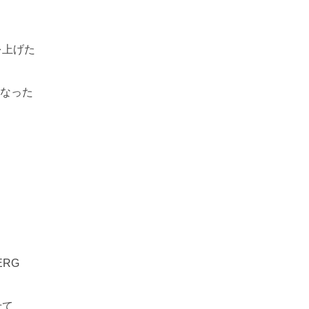
を上げた
なった
ERG
せて