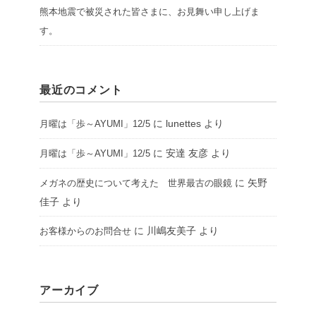
熊本地震で被災された皆さまに、お見舞い申し上げま
す。
最近のコメント
に
lunettes
より
月曜は「歩～AYUMI」12/5
に
安達 友彦
より
月曜は「歩～AYUMI」12/5
に
矢野
メガネの歴史について考えた 世界最古の眼鏡
佳子
より
に
川嶋友美子
より
お客様からのお問合せ
アーカイブ