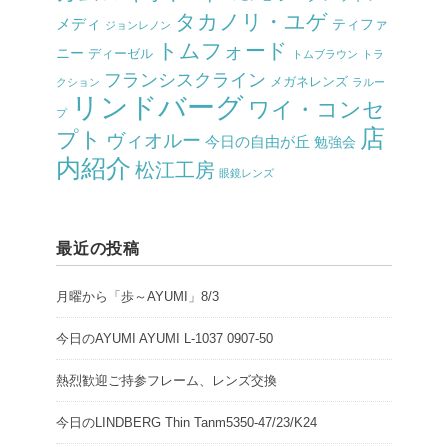
タカノリ・ユゲ
メディ
ティファ
ジョンレノン
トムフォード
ニー
ディーゼル
トムブラウン
トラ
フランシスクライン
メガネレンズ
クション
ラルー
リンドバーグ
ワイ・コンセ
プ
店
プト
ヴィオルー
今日の自由が丘
勉強会
内紹介
松江工房
眼鏡レンズ
最近の投稿
月曜から「歩～AYUMI」8/3
今日のAYUMI AYUMI L-1037 0907-50
熱烈歓迎ご持参フレーム、レンズ交換
今日のLINDBERG Thin Tanm5350-47/23/K24