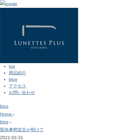
top
商品紹介
blog
アクセス
お問い合わせ
blog
Home
›
blog
›
緊急事態宣言が明けて
2021-03-31