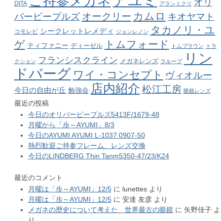
アユミ
ご持参メガネ
オリ
DITA
アランミクリ
カムロ
オークリー
バーピープルズ
キオヤマト
タカノリ・ユ
シークレットレメディ
コモレビ
ジョンレノン
ゲ
トムフォード
ティファニー
ディーゼル
トムブラウン
トラ
リン
フランシスクライン
メガネレンズ
クション
ラループ
ドバーグ
ワイ・コンセプト
ヴィオルー
店内紹介
松江工房
今日の自由が丘
勉強会
眼鏡レンズ
最近の投稿
今日のオリバーピープルズ5413F/1679-48
月曜から「歩～AYUMI」8/3
今日のAYUMI AYUMI L-1037 0907-50
熱烈歓迎ご持参フレーム、レンズ交換
今日のLINDBERG Thin Tanm5350-47/23/K24
最近のコメント
月曜は「歩～AYUMI」12/5
に
lunettes
より
月曜は「歩～AYUMI」12/5
に
安達 友彦
より
メガネの歴史について考えた 世界最古の眼鏡
に
矢野佳子
よ
り