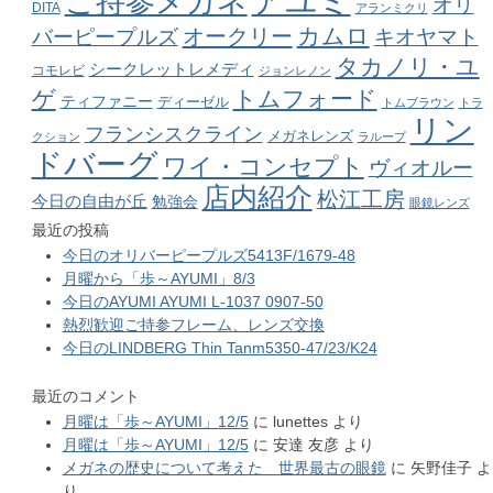
アユミ
ご持参メガネ
オリ
DITA
アランミクリ
カムロ
オークリー
バーピープルズ
キオヤマト
タカノリ・ユ
シークレットレメディ
コモレビ
ジョンレノン
ゲ
トムフォード
ティファニー
ディーゼル
トムブラウン
トラ
リン
フランシスクライン
メガネレンズ
クション
ラループ
ドバーグ
ワイ・コンセプト
ヴィオルー
店内紹介
松江工房
今日の自由が丘
勉強会
眼鏡レンズ
最近の投稿
今日のオリバーピープルズ5413F/1679-48
月曜から「歩～AYUMI」8/3
今日のAYUMI AYUMI L-1037 0907-50
熱烈歓迎ご持参フレーム、レンズ交換
今日のLINDBERG Thin Tanm5350-47/23/K24
最近のコメント
月曜は「歩～AYUMI」12/5
に
lunettes
より
月曜は「歩～AYUMI」12/5
に
安達 友彦
より
メガネの歴史について考えた 世界最古の眼鏡
に
矢野佳子
よ
り