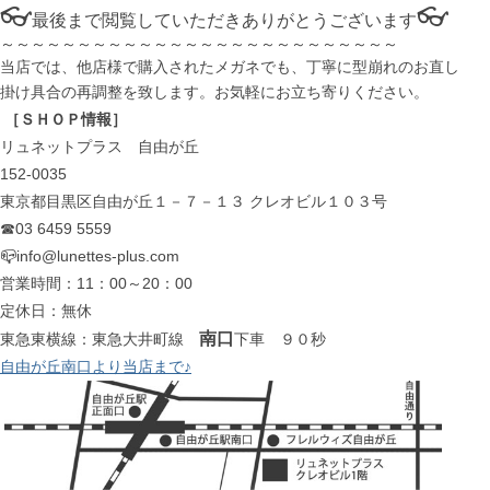
👓
👓
最後まで閲覧していただきありがとうございます
～～～～～～～～～～～～～～～～～～～～～～～～～～
当店では、他店様で購入されたメガネでも、丁寧に型崩れのお直し
掛け具合の再調整を致します。お気軽にお立ち寄りください。
［ＳＨＯＰ情報］
リュネットプラス 自由が丘
152-0035
東京都目黒区自由が丘１－７－１３ クレオビル１０３号
☎03 6459 5559
📪info@lunettes-plus.com
営業時間：11：00～20：00
定休日：無休
南口
東急東横線：東急大井町線
下車 ９０秒
自由が丘南口より当店まで♪