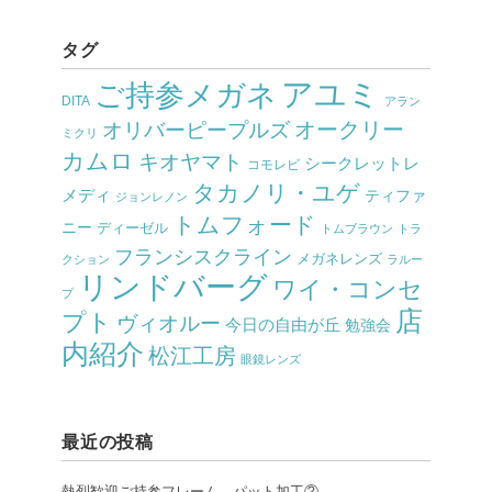
タグ
アユミ
ご持参メガネ
DITA
アラン
オークリー
オリバーピープルズ
ミクリ
カムロ
キオヤマト
シークレットレ
コモレビ
タカノリ・ユゲ
メディ
ティファ
ジョンレノン
トムフォード
ニー
ディーゼル
トムブラウン
トラ
フランシスクライン
メガネレンズ
クション
ラルー
リンドバーグ
ワイ・コンセ
プ
店
プト
ヴィオルー
今日の自由が丘
勉強会
内紹介
松江工房
眼鏡レンズ
最近の投稿
熱烈歓迎ご持参フレーム、パット加工②