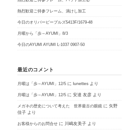
熱烈歓迎ご持参フレーム、渦けし加工
今日のオリバーピープルズ5413F/1679-48
月曜から「歩～AYUMI」8/3
今日のAYUMI AYUMI L-1037 0907-50
最近のコメント
に
lunettes
より
月曜は「歩～AYUMI」12/5
に
安達 友彦
より
月曜は「歩～AYUMI」12/5
に
矢野
メガネの歴史について考えた 世界最古の眼鏡
佳子
より
に
川嶋友美子
より
お客様からのお問合せ