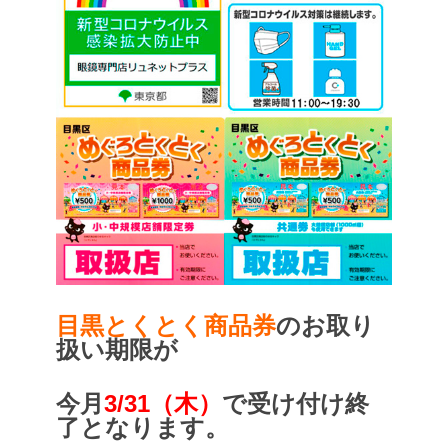
目黒とくとく商品券
のお取り
扱い期限が
今月
3/31（木）
で受け付け終
了となります。