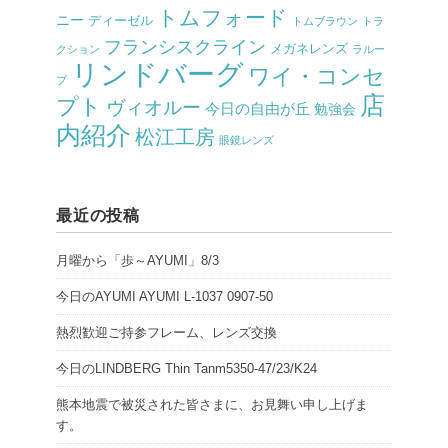
トムフォード
ニー
ディーゼル
トムブラウン
トラ
フランシスクライン
メガネレンズ
クション
ラルー
リンドバーグ
ワイ・コンセ
プ
店
プト
ヴィオルー
今日の自由が丘
勉強会
内紹介
松江工房
眼鏡レンズ
最近の投稿
月曜から「歩～AYUMI」8/3
今日のAYUMI AYUMI L-1037 0907-50
熱烈歓迎ご持参フレーム、レンズ交換
今日のLINDBERG Thin Tanm5350-47/23/K24
熊本地震で被災された皆さまに、お見舞い申し上げま
す。