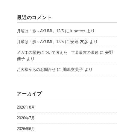
最近のコメント
に
lunettes
より
月曜は「歩～AYUMI」12/5
に
安達 友彦
より
月曜は「歩～AYUMI」12/5
に
矢野
メガネの歴史について考えた 世界最古の眼鏡
佳子
より
に
川嶋友美子
より
お客様からのお問合せ
アーカイブ
2026年8月
2026年7月
2026年6月