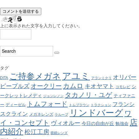
上に表示された文字を入力してください。
タグ
アユミ
ご持参メガネ
オリバー
DITA
アランミクリ
カムロ
オークリー
ピープルズ
キオヤマト
シ
コモレビ
タカノリ・ユゲ
ークレットレメディ
ティファニ
ジョンレノン
トムフォード
フランシ
ー
ディーゼル
トムブラウン
トラクション
リンドバーグ
ワ
スクライン
メガネレンズ
ラループ
店
イ・コンセプト
ヴィオルー
今日の自由が丘
勉強会
内紹介
松江工房
眼鏡レンズ