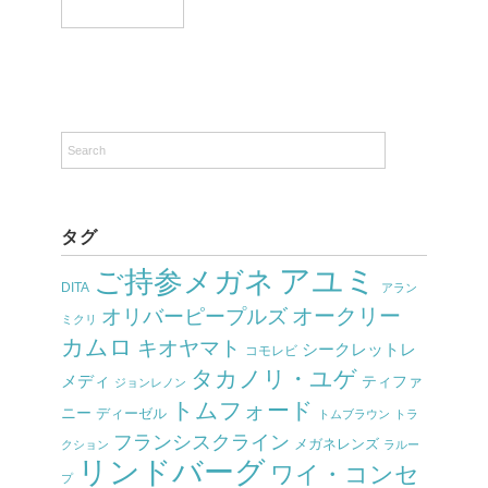
タグ
アユミ
ご持参メガネ
DITA
アラン
オークリー
オリバーピープルズ
ミクリ
カムロ
キオヤマト
シークレットレ
コモレビ
タカノリ・ユゲ
メディ
ティファ
ジョンレノン
トムフォード
ニー
ディーゼル
トムブラウン
トラ
フランシスクライン
メガネレンズ
クション
ラルー
リンドバーグ
ワイ・コンセ
プ