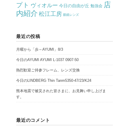
店
プト
ヴィオルー
今日の自由が丘
勉強会
内紹介
松江工房
眼鏡レンズ
最近の投稿
月曜から「歩～AYUMI」8/3
今日のAYUMI AYUMI L-1037 0907-50
熱烈歓迎ご持参フレーム、レンズ交換
今日のLINDBERG Thin Tanm5350-47/23/K24
熊本地震で被災された皆さまに、お見舞い申し上げま
す。
最近のコメント