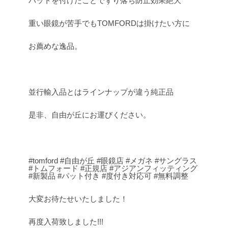
パットを付けたことでずり落ち防止効果絶大
重い眼鏡が苦手でもTOMFORDは掛けたい方に
お薦めな逸品。
並行輸入品とはラインナップが違う純正品
是非、自由が丘にお運びください。
.
#tomford
#自由が丘
#眼鏡店
#メガネ
#サングラス
#トムフォード
#正規店
#アジアンフィッティング
#新製品
#パット付き
#度付き対応可
#無料調整
大変お待たせいたしました！
再度入荷致しました!!!