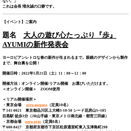
ない。」
これは会長 増永誠の口癖です。
【イベント】ご案内
題名
大人の遊び心たっぷり『歩』
AYUMIの新作発表会
ヨーロピアンレトロな春の新作が生まれるまで。眼鏡のデザインから製作
まで、舞台裏を公開！
開催日時：2022年5月21日（土）11：00～12：00
開催方法：オンライン開催/リアル開催 お選びいただけます。
＜オンライン開催＞ ZOOM使用
＜リアル開催場所＞
・東京会場
aeru meguro
（定員10名）
〒141-0021 東京都品川区上大崎3-10-50 シード花房山S+105
目黒駅 徒歩3分（JR山手線・東京メトロ南北線・都営三田線）
・京都会場
aeru gojo
（定員8名）
〒600-8427 京都府京都市下京区松原通室町東入玉津島町298