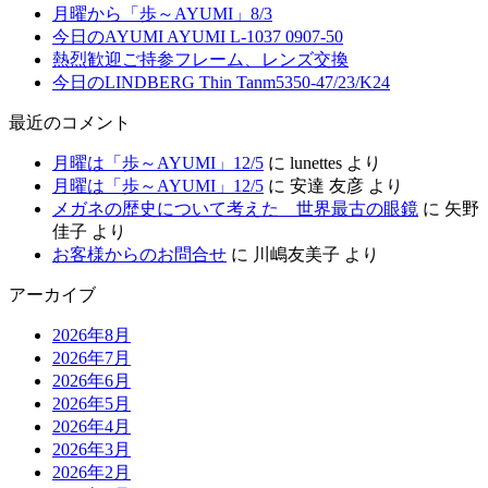
月曜から「歩～AYUMI」8/3
今日のAYUMI AYUMI L-1037 0907-50
熱烈歓迎ご持参フレーム、レンズ交換
今日のLINDBERG Thin Tanm5350-47/23/K24
最近のコメント
月曜は「歩～AYUMI」12/5
に
lunettes
より
月曜は「歩～AYUMI」12/5
に
安達 友彦
より
メガネの歴史について考えた 世界最古の眼鏡
に
矢野
佳子
より
お客様からのお問合せ
に
川嶋友美子
より
アーカイブ
2026年8月
2026年7月
2026年6月
2026年5月
2026年4月
2026年3月
2026年2月