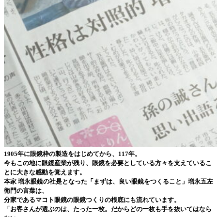
1905年に眼鏡枠の製造をはじめてから、117年。
今もこの地に眼鏡産業が残り、眼鏡を必要としている方々を支えているこ
とに大きな感動を覚えます。
本家 増永眼鏡の社是となった「まずは、良い眼鏡をつくること」増永五左
衛門の言葉は、
分家であるマコト眼鏡の眼鏡つくりの根底にも流れています。
「お客さんが選ぶのは、たった一枚。だからどの一枚も手を抜いてはなら