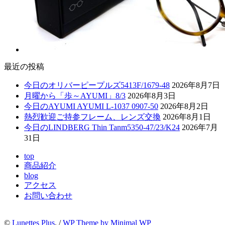
最近の投稿
今日のオリバーピープルズ5413F/1679-48
2026年8月7日
月曜から「歩～AYUMI」8/3
2026年8月3日
今日のAYUMI AYUMI L-1037 0907-50
2026年8月2日
熱烈歓迎ご持参フレーム、レンズ交換
2026年8月1日
今日のLINDBERG Thin Tanm5350-47/23/K24
2026年7月
31日
top
商品紹介
blog
アクセス
お問い合わせ
©
Lunettes Plus
. /
WP Theme by Minimal WP