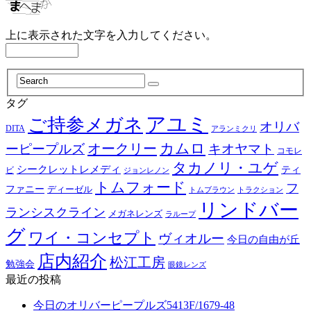
上に表示された文字を入力してください。
タグ
アユミ
ご持参メガネ
オリバ
DITA
アランミクリ
カムロ
オークリー
ーピープルズ
キオヤマト
コモレ
タカノリ・ユゲ
シークレットレメディ
ティ
ビ
ジョンレノン
トムフォード
フ
ファニー
ディーゼル
トラクション
トムブラウン
リンドバー
ランシスクライン
メガネレンズ
ラループ
グ
ワイ・コンセプト
ヴィオルー
今日の自由が丘
店内紹介
松江工房
勉強会
眼鏡レンズ
最近の投稿
今日のオリバーピープルズ5413F/1679-48