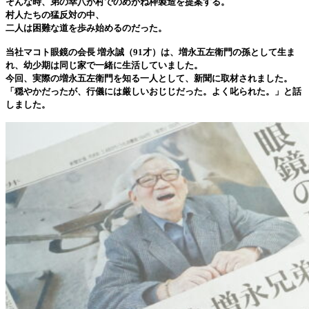
そんな時、弟の幸八が村でのめがね枠製造を提案する。
村人たちの猛反対の中、
二人は困難な道を歩み始めるのだった。
当社マコト眼鏡の会長 増永誠（91才）は、増永五左衛門の孫として生ま
れ、幼少期は同じ家で一緒に生活していました。
今回、実際の増永五左衛門を知る一人として、新聞に取材されました。
「穏やかだったが、行儀には厳しいおじじだった。よく叱られた。」と話
しました。