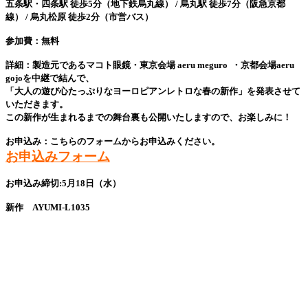
五条駅・四条駅 徒歩5分（地下鉄烏丸線） / 烏丸駅 徒歩7分（阪急京都
線） / 烏丸松原 徒歩2分（市営バス）
参加費：無料
詳細：製造元であるマコト眼鏡・東京会場 aeru meguro ・京都会場aeru
gojoを中継で結んで、
「大人の遊び心たっぷりなヨーロピアンレトロな春の新作」を発表させて
いただきます。
この新作が生まれるまでの舞台裏も公開いたしますので、お楽しみに！
お申込み：こちらのフォームからお申込みください。
お申込みフォーム
お申込み締切:5月18日（水）
新作 AYUMI-L1035