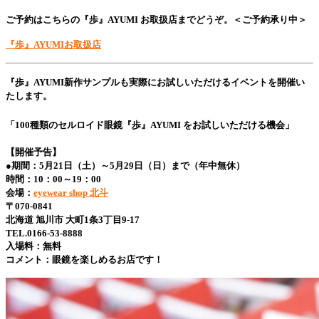
ご予約はこちらの『歩』AYUMI お取扱店までどうぞ。＜ご予約承り中＞
『歩』AYUMIお取扱店
『歩』AYUMI新作サンプルも実際にお試しいただけるイベントを開催い
たします。
「100種類のセルロイド眼鏡『歩』AYUMI をお試しいただける機会」
【開催予告】
●期間：5月21日（土）～5月29日（日）まで（年中無休）
時間：10：00～19：00
会場：
eyewear shop 北斗
〒070-0841
北海道 旭川市 大町1条3丁目9-17
TEL.0166-53-8888
入場料：無料
コメント：眼鏡を楽しめるお店です！