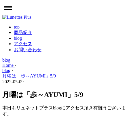
top
商品紹介
blog
アクセス
お問い合わせ
blog
Home
›
blog
›
月曜は「歩～AYUMI」5/9
2022-05-09
月曜は「歩～AYUMI」5/9
本日もリュネットプラスblogにアクセス頂き有難うございま
す。