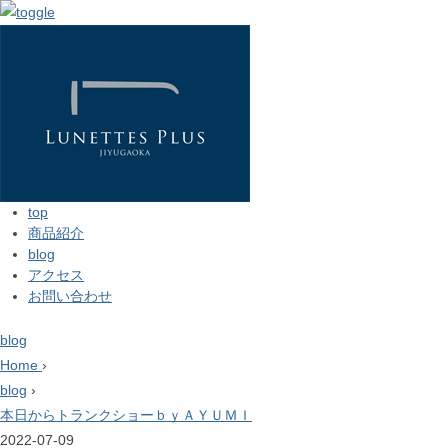
top
商品紹介
blog
アクセス
お問い合わせ
blog
Home
›
blog
›
本日からトランクショーｂｙＡＹＵＭＩ
2022-07-09