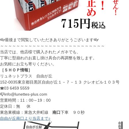
👓最後まで閲覧していただきありがとうございます👓
～～～～～～～～～～～～～～～～～～～～～～～～～～
当店では、他店様で購入されたメガネでも、
丁寧に型崩れのお直し掛け具合の再調整を致します。
お気軽にお立ち寄りください。
［ＳＨＯＰ情報］
リュネットプラス 自由が丘
152-0035東京都目黒区自由が丘１－７－１３ クレオビル１０３号
☎03 6459 5559
📪info@lunettes-plus.com
営業時間：11：00～19：00
定休日：無 休
東急東横線：東急大井町線
南口
下車 ９０秒
自由が丘南口より当店まで♪