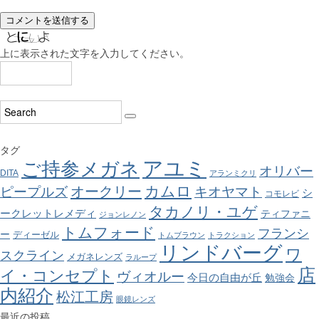
上に表示された文字を入力してください。
タグ
アユミ
ご持参メガネ
オリバー
DITA
アランミクリ
カムロ
オークリー
ピープルズ
キオヤマト
シ
コモレビ
タカノリ・ユゲ
ークレットレメディ
ティファニ
ジョンレノン
トムフォード
フランシ
ー
ディーゼル
トムブラウン
トラクション
リンドバーグ
ワ
スクライン
メガネレンズ
ラループ
店
イ・コンセプト
ヴィオルー
今日の自由が丘
勉強会
内紹介
松江工房
眼鏡レンズ
最近の投稿