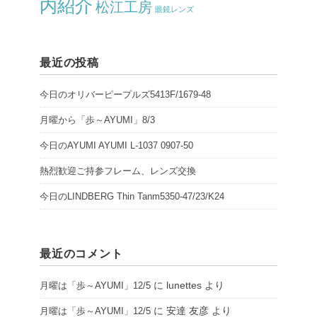
内紹介
松江工房
眼鏡レンズ
最近の投稿
今日のオリバーピープルズ5413F/1679-48
月曜から「歩～AYUMI」8/3
今日のAYUMI AYUMI L-1037 0907-50
熱烈歓迎ご持参フレーム、レンズ交換
今日のLINDBERG Thin Tanm5350-47/23/K24
最近のコメント
に
lunettes
より
月曜は「歩～AYUMI」12/5
に
安達 友彦
より
月曜は「歩～AYUMI」12/5