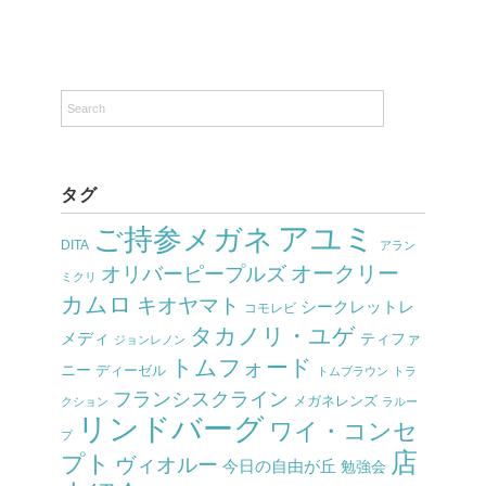
タグ
アユミ
ご持参メガネ
DITA
アラン
オークリー
オリバーピープルズ
ミクリ
カムロ
キオヤマト
シークレットレ
コモレビ
タカノリ・ユゲ
メディ
ティファ
ジョンレノン
トムフォード
ニー
ディーゼル
トムブラウン
トラ
フランシスクライン
メガネレンズ
クション
ラルー
リンドバーグ
ワイ・コンセ
プ
店
プト
ヴィオルー
今日の自由が丘
勉強会