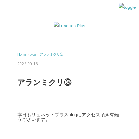
Home
›
blog
›
アランミクリ③
2022-09-16
アランミクリ③
本日もリュネットプラスblogにアクセス頂き有難
うございます。