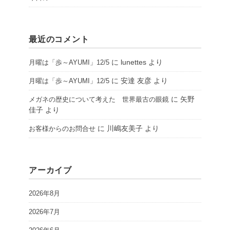
最近のコメント
に
lunettes
より
月曜は「歩～AYUMI」12/5
に
安達 友彦
より
月曜は「歩～AYUMI」12/5
に
矢野
メガネの歴史について考えた 世界最古の眼鏡
佳子
より
に
川嶋友美子
より
お客様からのお問合せ
アーカイブ
2026年8月
2026年7月