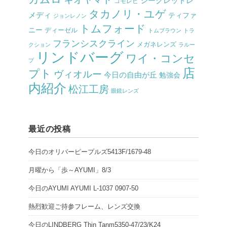
シークレットレ
コモレビ
タカノリ・ユゲ
メディ
ティファ
ジョンレノン
トムフォード
ニー
ディーゼル
トムブラウン
トラ
フランシスクライン
メガネレンズ
クション
ラルー
リンドバーグ
ワイ・コンセ
プ
店
プト
ヴィオルー
今日の自由が丘
勉強会
内紹介
松江工房
眼鏡レンズ
最近の投稿
今日のオリバーピープルズ5413F/1679-48
月曜から「歩～AYUMI」8/3
今日のAYUMI AYUMI L-1037 0907-50
熱烈歓迎ご持参フレーム、レンズ交換
今日のLINDBERG Thin Tanm5350-47/23/K24