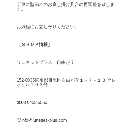
丁寧に型崩れのお直し掛け具合の再調整を致しま
す。
お気軽にお立ち寄りください。
［ＳＨＯＰ情報］
リュネットプラス 自由が丘
152-0035東京都目黒区自由が丘１－７－１３ クレ
オビル１０３号
☎03 6459 5559
📪info@lunettes-plus.com