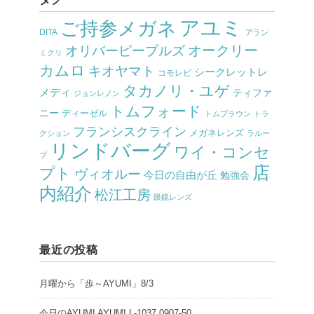
アユミ
ご持参メガネ
DITA
アラン
オークリー
オリバーピープルズ
ミクリ
カムロ
キオヤマト
シークレットレ
コモレビ
タカノリ・ユゲ
メディ
ティファ
ジョンレノン
トムフォード
ニー
ディーゼル
トムブラウン
トラ
フランシスクライン
メガネレンズ
クション
ラルー
リンドバーグ
ワイ・コンセ
プ
店
プト
ヴィオルー
今日の自由が丘
勉強会
内紹介
松江工房
眼鏡レンズ
最近の投稿
月曜から「歩～AYUMI」8/3
今日のAYUMI AYUMI L-1037 0907-50