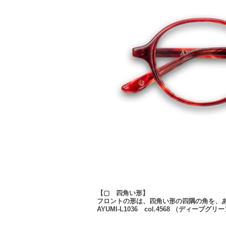
【▢ 四角い形】
フロントの形は、四角い形の四隅の角を、
AYUMI-L1036 col.4568 （ディープグリ