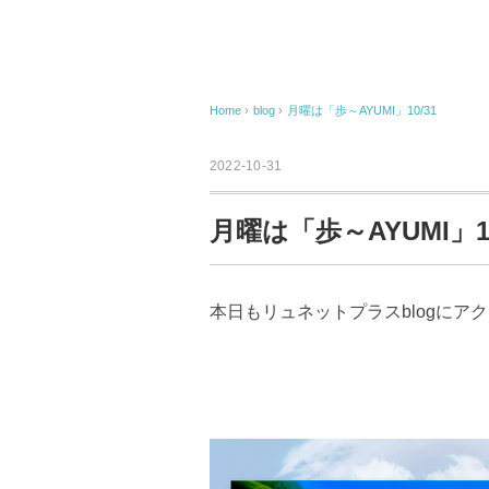
Home
›
blog
›
月曜は「歩～AYUMI」10/31
2022-10-31
月曜は「歩～AYUMI」10
本日もリュネットプラスblogにア