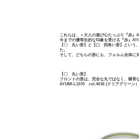
これらは、＜大人の遊び心たっぷり『歩』AYUMI
今までの優等生的な印象を受ける『歩』AY
【〇 丸い形】と【▢ 四角い形】という、
た。
そして、どちらの形にも、フォルム全体に
【〇 丸い形】
フロントの形は、完全な丸ではなく、横長
AYUMI-L1035 col.4036 (クリアグリーン