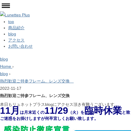
top
商品紹介
blog
アクセス
お問い合わせ
blog
Home
›
blog
›
熱烈歓迎ご持参フレーム、レンズ交換
2022-11-17
熱烈歓迎ご持参フレーム、レンズ交換
本日もリュネットプラスblogにアクセス頂き有難うございます。
11月
11/29
臨時休業
は月末近くの
（火）を
と致
ご迷惑をお掛けしますが何卒宜しくお願い致します。