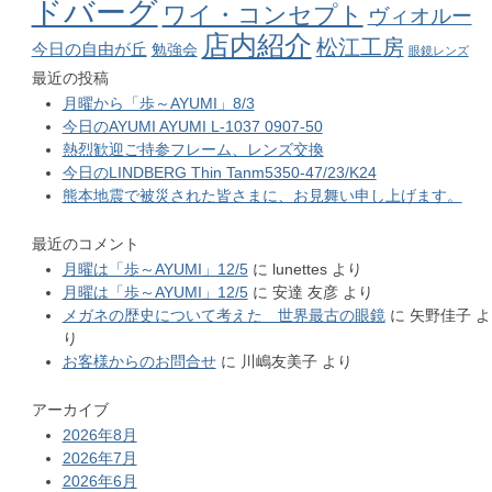
ドバーグ
ワイ・コンセプト
ヴィオルー
店内紹介
松江工房
今日の自由が丘
勉強会
眼鏡レンズ
最近の投稿
月曜から「歩～AYUMI」8/3
今日のAYUMI AYUMI L-1037 0907-50
熱烈歓迎ご持参フレーム、レンズ交換
今日のLINDBERG Thin Tanm5350-47/23/K24
熊本地震で被災された皆さまに、お見舞い申し上げます。
最近のコメント
月曜は「歩～AYUMI」12/5
に
lunettes
より
月曜は「歩～AYUMI」12/5
に
安達 友彦
より
メガネの歴史について考えた 世界最古の眼鏡
に
矢野佳子
よ
り
お客様からのお問合せ
に
川嶋友美子
より
アーカイブ
2026年8月
2026年7月
2026年6月