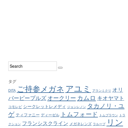
タグ
アユミ
ご持参メガネ
オリ
DITA
アランミクリ
カムロ
オークリー
バーピープルズ
キオヤマト
タカノリ・ユ
シークレットレメディ
コモレビ
ジョンレノン
ゲ
トムフォード
ティファニー
ディーゼル
トムブラウン
トラ
リン
フランシスクライン
メガネレンズ
クション
ラループ