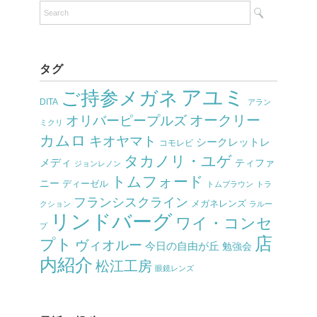
タグ
アユミ
ご持参メガネ
DITA
アラン
オークリー
オリバーピープルズ
ミクリ
カムロ
キオヤマト
シークレットレ
コモレビ
タカノリ・ユゲ
メディ
ティファ
ジョンレノン
トムフォード
ニー
ディーゼル
トムブラウン
トラ
フランシスクライン
メガネレンズ
クション
ラルー
リンドバーグ
ワイ・コンセ
プ
店
プト
ヴィオルー
今日の自由が丘
勉強会
内紹介
松江工房
眼鏡レンズ