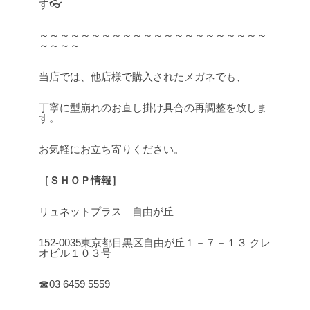
す👓
～～～～～～～～～～～～～～～～～～～～～～
～～～～
当店では、他店様で購入されたメガネでも、
丁寧に型崩れのお直し掛け具合の再調整を致しま
す。
お気軽にお立ち寄りください。
［ＳＨＯＰ情報］
リュネットプラス 自由が丘
152-0035東京都目黒区自由が丘１－７－１３ クレ
オビル１０３号
☎03 6459 5559