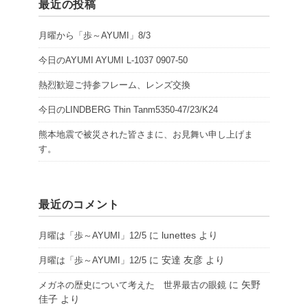
最近の投稿
月曜から「歩～AYUMI」8/3
今日のAYUMI AYUMI L-1037 0907-50
熱烈歓迎ご持参フレーム、レンズ交換
今日のLINDBERG Thin Tanm5350-47/23/K24
熊本地震で被災された皆さまに、お見舞い申し上げま
す。
最近のコメント
に
lunettes
より
月曜は「歩～AYUMI」12/5
に
安達 友彦
より
月曜は「歩～AYUMI」12/5
に
矢野
メガネの歴史について考えた 世界最古の眼鏡
佳子
より