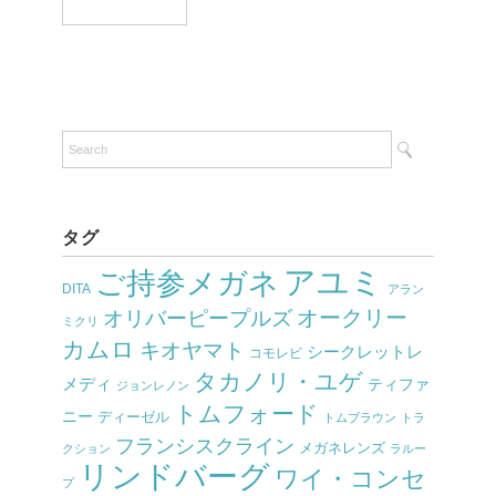
タグ
アユミ
ご持参メガネ
DITA
アラン
オークリー
オリバーピープルズ
ミクリ
カムロ
キオヤマト
シークレットレ
コモレビ
タカノリ・ユゲ
メディ
ティファ
ジョンレノン
トムフォード
ニー
ディーゼル
トムブラウン
トラ
フランシスクライン
メガネレンズ
クション
ラルー
リンドバーグ
ワイ・コンセ
プ