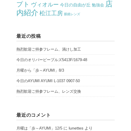
店
プト
ヴィオルー
今日の自由が丘
勉強会
内紹介
松江工房
眼鏡レンズ
最近の投稿
熱烈歓迎ご持参フレーム、渦けし加工
今日のオリバーピープルズ5413F/1679-48
月曜から「歩～AYUMI」8/3
今日のAYUMI AYUMI L-1037 0907-50
熱烈歓迎ご持参フレーム、レンズ交換
最近のコメント
に
lunettes
より
月曜は「歩～AYUMI」12/5