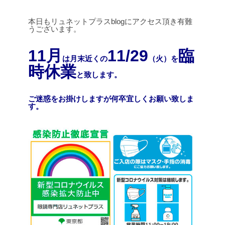
本日もリュネットプラスblogにアクセス頂き有難
うございます。
11月
11/29
臨
は月末近くの
（火）を
時休業
と致します。
ご迷惑をお掛けしますが何卒宜しくお願い致しま
す。