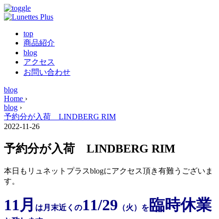
top
商品紹介
blog
アクセス
お問い合わせ
blog
Home
›
blog
›
予約分が入荷 LINDBERG RIM
2022-11-26
予約分が入荷 LINDBERG RIM
本日もリュネットプラスblogにアクセス頂き有難うございま
す。
11月
11/29
臨時休業
は月末近くの
（火）を