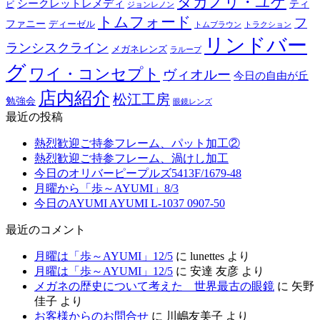
タカノリ・ユゲ
シークレットレメディ
ティ
ビ
ジョンレノン
トムフォード
フ
ファニー
ディーゼル
トラクション
トムブラウン
リンドバー
ランシスクライン
メガネレンズ
ラループ
グ
ワイ・コンセプト
ヴィオルー
今日の自由が丘
店内紹介
松江工房
勉強会
眼鏡レンズ
最近の投稿
熱烈歓迎ご持参フレーム、パット加工②
熱烈歓迎ご持参フレーム、渦けし加工
今日のオリバーピープルズ5413F/1679-48
月曜から「歩～AYUMI」8/3
今日のAYUMI AYUMI L-1037 0907-50
最近のコメント
月曜は「歩～AYUMI」12/5
に
lunettes
より
月曜は「歩～AYUMI」12/5
に
安達 友彦
より
メガネの歴史について考えた 世界最古の眼鏡
に
矢野
佳子
より
お客様からのお問合せ
に
川嶋友美子
より