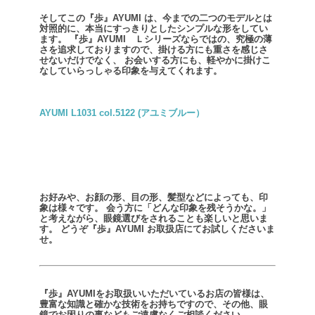
そしてこの『歩』AYUMI は、今までの二つのモデルとは
対照的に、本当にすっきりとしたシンプルな形をしてい
ます。
『歩』AYUMI Ｌシリーズならではの、究極の薄
さを追求しておりますので、掛ける方にも重さを感じさ
せないだけでなく、
お会いする方にも、軽やかに掛けこ
なしていらっしゃる印象を与えてくれます。
AYUMI L1031 col.5122 (アユミブルー）
お好みや、お顔の形、目の形、髪型などによっても、印
象は様々です。
会う方に「どんな印象を残そうかな。」
と考えながら、眼鏡選びをされることも楽しいと思いま
す。
どうぞ『歩』AYUMI お取扱店にてお試しくださいま
せ。
『歩』AYUMIをお取扱いいただいているお店の皆様は、
豊富な知識と確かな技術をお持ちですので、その他、眼
鏡でお困りの事などもご遠慮なくご相談ください。