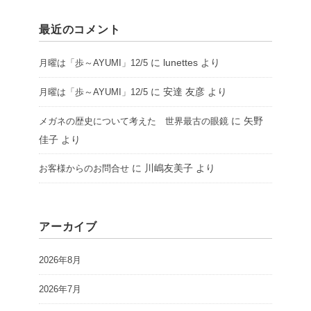
最近のコメント
に
lunettes
より
月曜は「歩～AYUMI」12/5
に
安達 友彦
より
月曜は「歩～AYUMI」12/5
に
矢野
メガネの歴史について考えた 世界最古の眼鏡
佳子
より
に
川嶋友美子
より
お客様からのお問合せ
アーカイブ
2026年8月
2026年7月