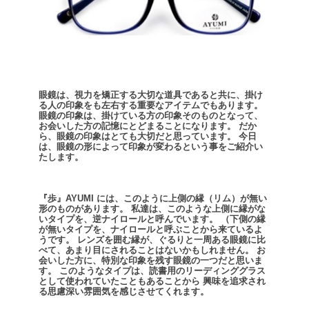
眼鏡は、視力を矯正する大切な道具であると共に、掛け
る人の印象をも左右する重要なアイテムでもあります。
眼鏡の印象は、掛けている方の印象そのものとなって、
お会いした方の記憶にとどまることになります。
だか
ら、眼鏡の印象はとても大切だと思っています。
今日
は、眼鏡の形によって印象が変わるという事をご紹介い
たします。
『歩』AYUMI には、このように上側の縁（リム）が無い
形のものがあります。
私達は、このような上側に縁がな
いタイプを、逆ナイロールと呼んでいます。
（下側の縁
が無いタイプを、ナイロールと呼ぶことから来ているよ
うです。
レンズを囲む縁が、ぐるりと一周ある眼鏡に比
べて、あまり目にされることはないかもしれません。
お
会いした方に、特別な印象を残す眼鏡の一つだと思いま
す。
このようなタイプは、読書用のリーディンググラス
として使われていたこともあることから
興味を追求され
る思慮深い雰囲気を感じさせてくれます。