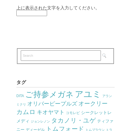
上に表示された文字を入力してください。
タグ
アユミ
ご持参メガネ
DITA
アラン
オークリー
オリバーピープルズ
ミクリ
カムロ
キオヤマト
シークレットレ
コモレビ
タカノリ・ユゲ
メディ
ティファ
ジョンレノン
トムフォード
ニー
ディーゼル
トムブラウン
トラ