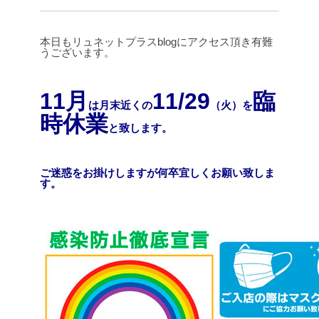
本日もリュネットプラスblogにアクセス頂き有難
うございます。
11月
11/29
臨
は月末近くの
（火）を
時休業
と致します。
ご迷惑をお掛けしますが何卒宜しくお願い致しま
す。