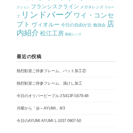
フランシスクライン
メガネレンズ
クション
ラルー
リンドバーグ
ワイ・コンセ
プ
店
プト
ヴィオルー
今日の自由が丘
勉強会
内紹介
松江工房
眼鏡レンズ
最近の投稿
熱烈歓迎ご持参フレーム、パット加工②
熱烈歓迎ご持参フレーム、渦けし加工
今日のオリバーピープルズ5413F/1679-48
月曜から「歩～AYUMI」8/3
今日のAYUMI AYUMI L-1037 0907-50