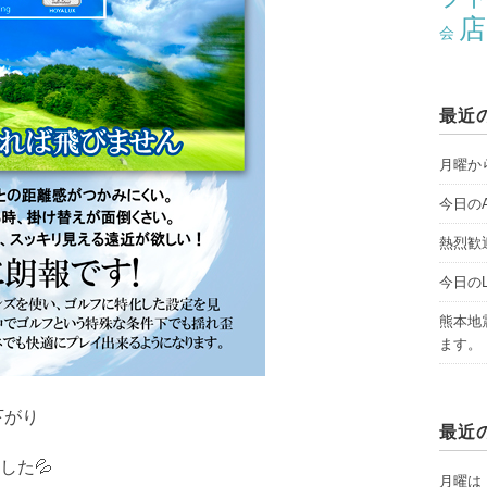
店
会
最近
月曜から
今日のAY
熱烈歓
今日のLI
熊本地
ます。
下がり
最近
した💦
月曜は「