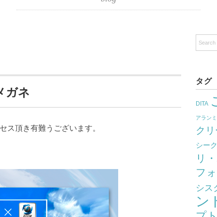
タグ
参メガネ
DITA
アラン
クセス頂き有難うございます。
クリ
シー
リ・
フォ
シス
ン
プ