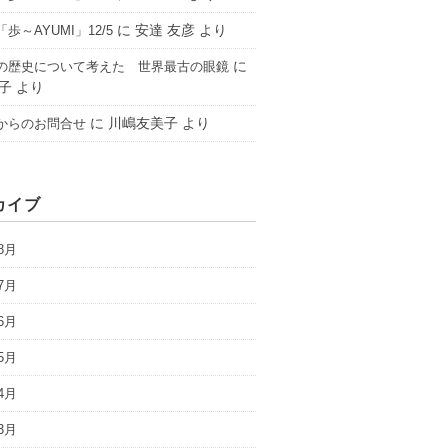
に
安達 友彦
より
歩～AYUMI」12/5
に
の歴史について考えた 世界最古の眼鏡
子
より
に
川嶋友美子
より
からのお問合せ
カイブ
8月
7月
6月
5月
4月
3月