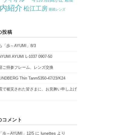
勉強
内紹介
松江工房
眼鏡レンズ
の投稿
「歩～AYUMI」8/3
UMI AYUMI L-1037 0907-50
迎ご持参フレーム、レンズ交換
NDBERG Thin Tanm5350-47/23/K24
震で被災された皆さまに、お見舞い申し上げ
のコメント
に
lunettes
より
歩～AYUMI」12/5