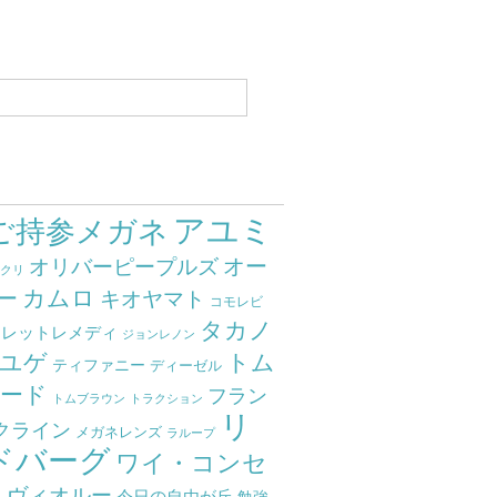
アユミ
ご持参メガネ
オー
オリバーピープルズ
ミクリ
カムロ
ー
キオヤマト
コモレビ
タカノ
クレットレメディ
ジョンレノン
ユゲ
トム
ティファニー
ディーゼル
ード
フラン
トムブラウン
トラクション
リ
クライン
メガネレンズ
ラループ
ドバーグ
ワイ・コンセ
ト
ヴィオルー
今日の自由が丘