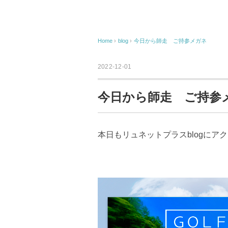
Home
›
blog
›
今日から師走 ご持参メガネ
2022-12-01
今日から師走 ご持
本日もリュネットプラスblogにア