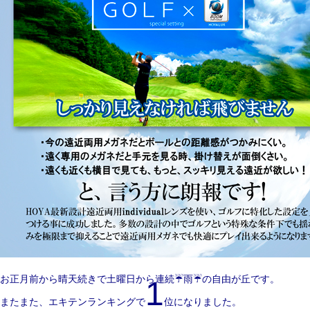
お正月前から晴天続きで土曜日から連続☔雨☔の自由が丘です。
1
またまた、エキテンランキングで
位になりました。