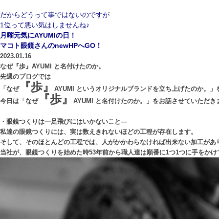
だからどうって事ではないのですが
1位って悪い気はしませんね♪
月曜元気にAYUMIの日！
マコト眼鏡さんのnewHPへGO！
2023.01.16
なぜ『歩』AYUMI と名付けたのか。
先週のブログでは
『歩』
「なぜ
AYUMI というオリジナルブランドを立ち上げたのか。
『歩』
今日は「なぜ
AYUMI と名付けたのか。」をお話させていただき
・眼鏡つくりは一足飛びにはいかないこと―
私達の眼鏡つくりには、実は数えきれないほどの工程が存在します。
そして、そのほとんどの工程では、人がかかわらなければ出来ない加工があ
当社が、眼鏡つくりを始めた時53年前から職人達は順番に1つ1つに手をか