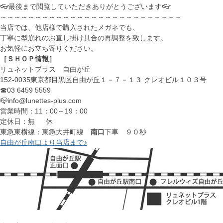
👓最後まで閲覧していただきありがとうございます👓
～～～～～～～～～～～～～～～～～～～～～～～～～～
当店では、他店様で購入されたメガネでも、
丁寧に型崩れのお直し掛け具合の再調整を致します。
お気軽にお立ち寄りください。
［ＳＨＯＰ情報］
リュネットプラス 自由が丘
152-0035東京都目黒区自由が丘１－７－１３ クレオビル１０３号
☎03 6459 5559
📪info@lunettes-plus.com
営業時間：11：00～19：00
定休日：無 休
東急東横線：東急大井町線
南口
下車 ９０秒
自由が丘南口より当店まで♪