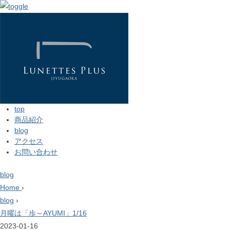
top
商品紹介
blog
アクセス
お問い合わせ
blog
Home
›
blog
›
月曜は「歩～AYUMI」1/16
2023-01-16