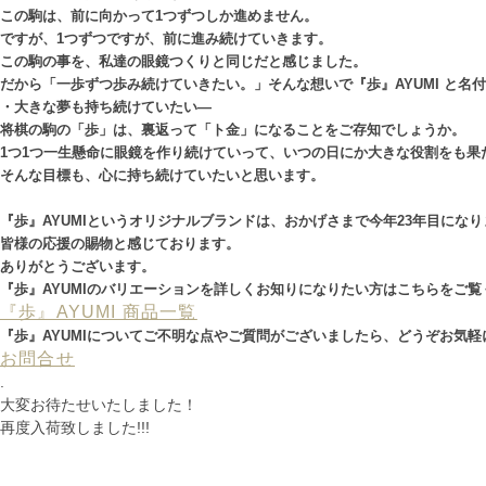
この駒は、前に向かって1つずつしか進めません。
ですが、1つずつですが、前に進み続けていきます。
この駒の事を、私達の眼鏡つくりと同じだと感じました。
だから「一歩ずつ歩み続けていきたい。」そんな想いで『歩』AYUMI と名
・大きな夢も持ち続けていたい―
将棋の駒の「歩」は、裏返って「ト金」になることをご存知でしょうか。
1つ1つ一生懸命に眼鏡を作り続けていって、いつの日にか大きな役割をも果
そんな目標も、心に持ち続けていたいと思います。
『歩』AYUMIというオリジナルブランドは、おかげさまで今年23年目になり
皆様の応援の賜物と感じております。
ありがとうございます。
『歩』AYUMIのバリエーションを詳しくお知りになりたい方はこちらをご覧
『歩』AYUMI 商品一覧
『歩』AYUMIについてご不明な点やご質問がございましたら、どうぞお気
お問合せ
.
大変お待たせいたしました！
再度入荷致しました!!!