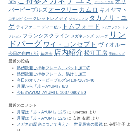
アユミ
ご持参メガネ
オリ
DITA
アランミクリ
カムロ
オークリー
バーピープルズ
キオヤマト
タカノリ・ユ
シークレットレメディ
コモレビ
ジョンレノン
ゲ
トムフォード
ティファニー
ディーゼル
トムブラウン
トラ
リン
フランシスクライン
メガネレンズ
クション
ラループ
ドバーグ
ワイ・コンセプト
ヴィオルー
店内紹介
松江工房
今日の自由が丘
勉強会
眼鏡レンズ
最近の投稿
熱烈歓迎ご持参フレーム、パット加工②
熱烈歓迎ご持参フレーム、渦けし加工
今日のオリバーピープルズ5413F/1679-48
月曜から「歩～AYUMI」8/3
今日のAYUMI AYUMI L-1037 0907-50
最近のコメント
月曜は「歩～AYUMI」12/5
に
lunettes
より
月曜は「歩～AYUMI」12/5
に
安達 友彦
より
メガネの歴史について考えた 世界最古の眼鏡
に
矢野佳子
よ
り