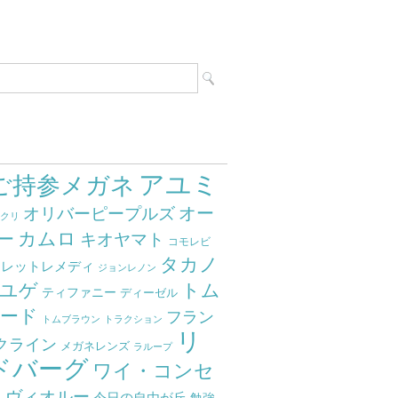
アユミ
ご持参メガネ
オー
オリバーピープルズ
ミクリ
カムロ
ー
キオヤマト
コモレビ
タカノ
クレットレメディ
ジョンレノン
ユゲ
トム
ティファニー
ディーゼル
ード
フラン
トムブラウン
トラクション
リ
クライン
メガネレンズ
ラループ
ドバーグ
ワイ・コンセ
ト
ヴィオルー
今日の自由が丘