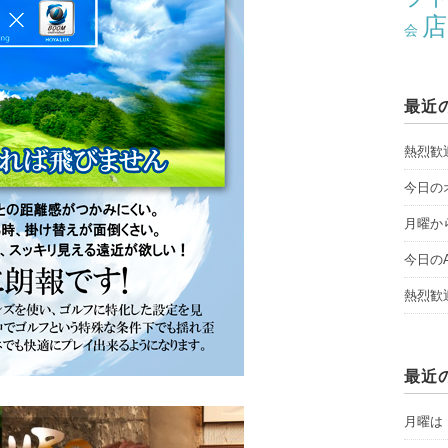
店
会
最近
熱烈歓
今日のオ
月曜から
今日のAY
熱烈歓
最近
月曜は「