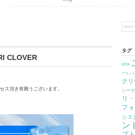
タグ
I CLOVER
DITA
アラン
クリ
クセス頂き有難うございます。
シー
リ・
フォ
シス
ン
プ