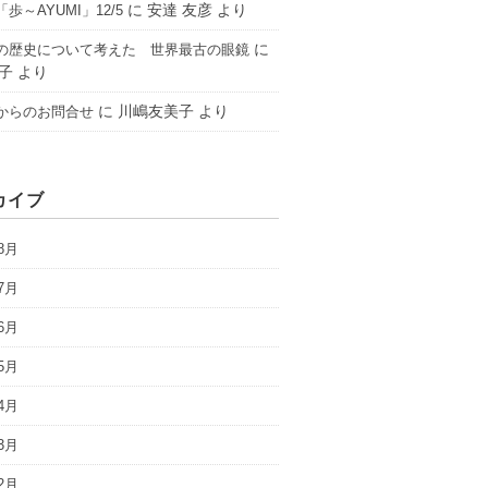
に
安達 友彦
より
歩～AYUMI」12/5
に
の歴史について考えた 世界最古の眼鏡
子
より
に
川嶋友美子
より
からのお問合せ
カイブ
8月
7月
6月
5月
4月
3月
2月