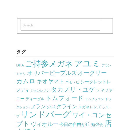
タグ
アユミ
ご持参メガネ
DITA
アラン
オークリー
オリバーピープルズ
ミクリ
カムロ
キオヤマト
シークレットレ
コモレビ
タカノリ・ユゲ
メディ
ティファ
ジョンレノン
トムフォード
ニー
ディーゼル
トムブラウン
トラ
フランシスクライン
メガネレンズ
クション
ラルー
リンドバーグ
ワイ・コンセ
プ
店
プト
ヴィオルー
今日の自由が丘
勉強会