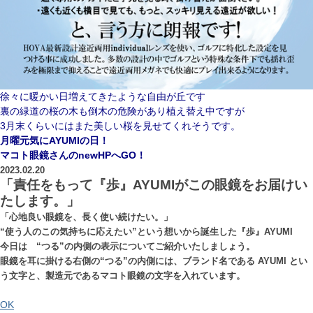
徐々に暖かい日増えてきたような自由が丘です
裏の緑道の桜の木も倒木の危険があり植え替え中ですが
3月末くらいにはまた美しい桜を見せてくれそうです。
月曜元気にAYUMIの日！
マコト眼鏡さんのnewHPへGO！
2023.02.20
「責任をもって『歩』AYUMIがこの眼鏡をお届けい
たします。」
「心地良い眼鏡を、長く使い続けたい。」
“使う人のこの気持ちに応えたい”という想いから誕生した『歩』AYUMI
今日は “つる”の内側の表示についてご紹介いたしましょう。
眼鏡を耳に掛ける右側の“つる”の内側には、ブランド名である AYUMI とい
う文字と、製造元であるマコト眼鏡の文字を入れています。
OK