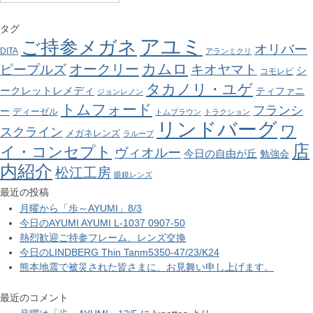
タグ
アユミ
ご持参メガネ
オリバー
DITA
アランミクリ
カムロ
オークリー
ピープルズ
キオヤマト
シ
コモレビ
タカノリ・ユゲ
ークレットレメディ
ティファニ
ジョンレノン
トムフォード
フランシ
ー
ディーゼル
トムブラウン
トラクション
リンドバーグ
ワ
スクライン
メガネレンズ
ラループ
店
イ・コンセプト
ヴィオルー
今日の自由が丘
勉強会
内紹介
松江工房
眼鏡レンズ
最近の投稿
月曜から「歩～AYUMI」8/3
今日のAYUMI AYUMI L-1037 0907-50
熱烈歓迎ご持参フレーム、レンズ交換
今日のLINDBERG Thin Tanm5350-47/23/K24
熊本地震で被災された皆さまに、お見舞い申し上げます。
最近のコメント