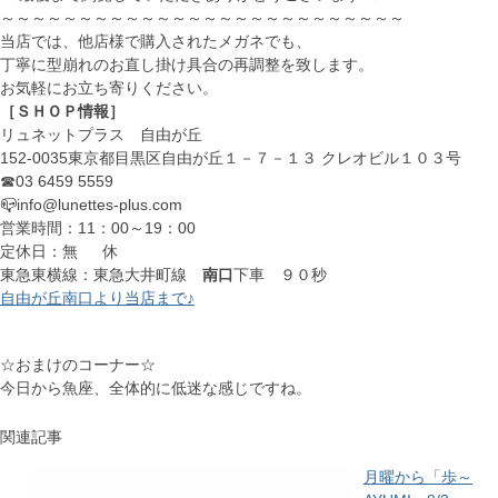
～～～～～～～～～～～～～～～～～～～～～～～～～～
当店では、他店様で購入されたメガネでも、
丁寧に型崩れのお直し掛け具合の再調整を致します。
お気軽にお立ち寄りください。
［ＳＨＯＰ情報］
リュネットプラス 自由が丘
152-0035東京都目黒区自由が丘１－７－１３ クレオビル１０３号
☎03 6459 5559
📪info@lunettes-plus.com
営業時間：11：00～19：00
定休日：無 休
東急東横線：東急大井町線
南口
下車 ９０秒
自由が丘南口より当店まで♪
☆おまけのコーナー☆
今日から魚座、全体的に低迷な感じですね。
関連記事
月曜から「歩～