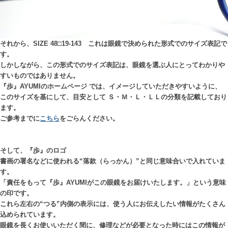
それから、SIZE 48□19-143 これは眼鏡で決められた形式でのサイズ表記で
す。
しかしながら、この形式でのサイズ表記は、眼鏡を選ぶ人にとってわかりや
すいものではありません。
『歩』AYUMIのホームページ では、イメージしていただきやすいように、
このサイズを基にして、目安として Ｓ・Ｍ・Ｌ・ＬＬの分類を記載しており
ます。
ご参考までに
こちら
をごらんください。
そして、『歩』のロゴ
書画の署名などに使われる“落款（らっかん）”と同じ意味合いで入れていま
す。
「責任をもって『歩』AYUMIがこの眼鏡をお届けいたします。」という意味
の印です。
これら左右の“つる”内側の表示には、使う人にお伝えしたい情報がたくさん
込められています。
眼鏡を長くお使いいただく間に、修理などが必要となった時にはこの情報が