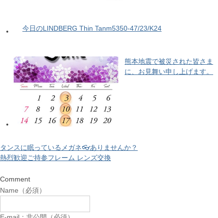
今日のLINDBERG Thin Tanm5350-47/23/K24
熊本地震で被災された皆さま
に、お見舞い申し上げます。
タンスに眠っているメガネ👓ありませんか？
熱烈歓迎ご持参フレーム レンズ交換
Comment
Name（必須）
E-mail：非公開（必須）